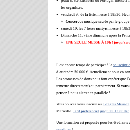
jeudi 8, Ste Elisabeth du Portugal, messe à 
les organistes.
vendredi 9, de la férie, messe à 18h30, Heur
Concert
de musique sacrée par le group
samedi 10, les 7 frères martyrs, messe à 18h
Dimanche 11, 7ème dimanche après la Pente
UNE SEULE MESSE À 10h
! jusqu’au 
Il est encore temps de participer à la
souscripti
d’atteindre 50 000 €. Actuellement nous en so
Les promesses de dons nous font espérer que l’o
remettre directement) ou par virement. Si vous 
pensez à nous alerter en parallèle !
Vous pouvez vous inscrire au
Congrès Mission
Marseille.
Tarif préférentiel jusqu’au 15 juillet
Une formation est proposée pour les étudiants
possibles
!