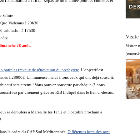
12h15, adoration à 11h15. Repas de fin d’année pour les choristes et
e Sainte
e Quo Vademus à 20h30
30, adoration à 17h30.
Visite
côte.
dimanche 28 août.
Visitez n
(remerci
on pour les travaux de rénovation du presbytère
. L’objectif est
mmes à 28000€. Un immense merci à tous ceux qui ont déjà souscrit.
bjectif sera atteint ! Vous pouvez souscrire par chèque (à nous
souscrivez par virement grâce au RIB indiqué dans le lien ci-dessus,
qui se déroulera à Marseille les 1er, 2 et 3 octobre prochain à
!
 dans le cadre du CAP Sud Méditerranée.
Différentes formules sont