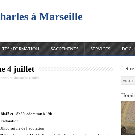
harles à Marseille
l
ITÉS / FORMATION
SACREMENTS
SERVICES
DOCU
 4 juillet
Lettre
onces du dimanche 4 juillet
Horair
à 8h45 et 18h30, adoration à 19h.
 l’adoration
 18h30 suivie de l’adoration