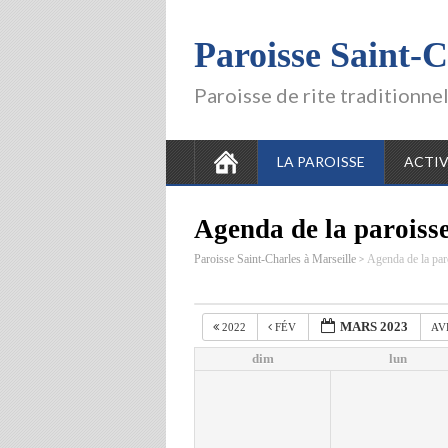
Paroisse Saint-C
Paroisse de rite traditionne
LA PAROISSE
ACTIV
Agenda de la paroiss
>
Paroisse Saint-Charles à Marseille
Agenda de la par
MARS 2023
2022
FÉV
AV
dim
lun