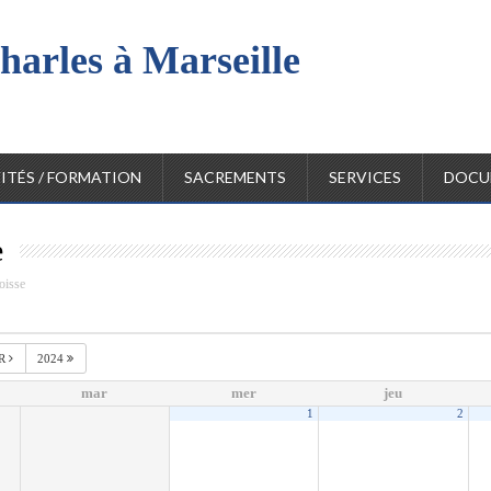
harles à Marseille
l
ITÉS / FORMATION
SACREMENTS
SERVICES
DOCU
e
oisse
R
2024
mar
mer
jeu
1
2