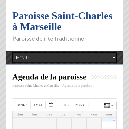
Paroisse Saint-Charles
à Marseille
Paroisse de rite traditionnel
Agenda de la paroisse
>
Paroisse Saint-Charles à Marseille
Agenda de la paroisse
2023
MAI
JUIL
2025
dim
lun
mar
mer
jeu
ven
sam
1