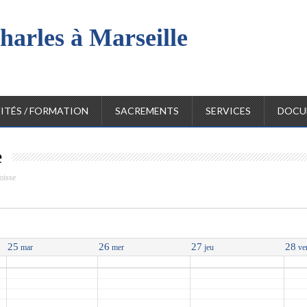
harles à Marseille
l
ITÉS / FORMATION
SACREMENTS
SERVICES
DOCU
e
oisse
25
26
27
28
mar
mer
jeu
ve