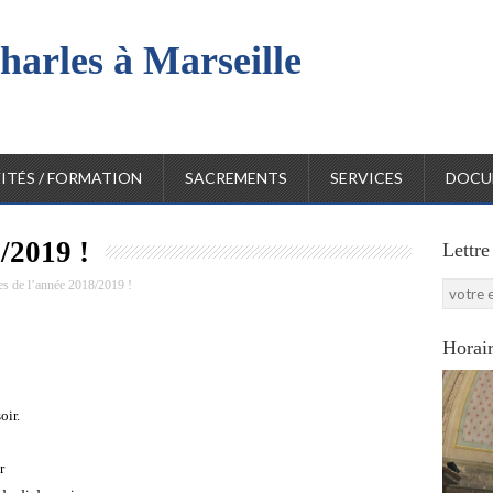
harles à Marseille
l
ITÉS / FORMATION
SACREMENTS
SERVICES
DOCU
/2019 !
Lettre
es de l’année 2018/2019 !
Horair
oir.
r