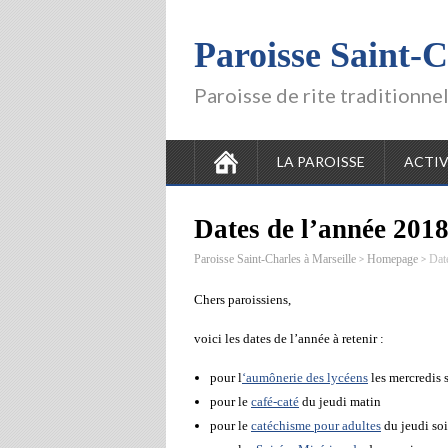
Paroisse Saint-C
Paroisse de rite traditionne
LA PAROISSE
ACTIV
Dates de l’année 2018
>
>
Paroisse Saint-Charles à Marseille
Homepage
Dat
Chers paroissiens,
voici les dates de l’année à retenir :
pour l
‘aumônerie des lycéens
les mercredis s
pour le
café-caté
du jeudi matin
pour le
catéchisme pour adultes
du jeudi soi