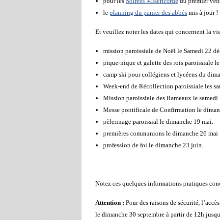
pour les
Soirées Miséricorde
du premier ven
le
planning du panier des abbés
mis à jour !
Et veuillez noter les dates qui concernent la vie
mission paroissiale de Noël le Samedi 22 d
pique-nique et galette des rois paroissiale l
camp ski pour collégiens et lycéens du dima
Week-end de Récollection paroissiale les s
Mission paroissiale des Rameaux le samedi 1
Messe pontificale de Confirmation le dimanc
pèlerinage paroissial le dimanche 19 mai.
premières communions le dimanche 26 mai
profession de foi le dimanche 23 juin.
Notez ces quelques informations pratiques conc
Attention :
Pour des raisons de sécurité, l’accès
le dimanche 30 septembre à partir de 12h jusqu’