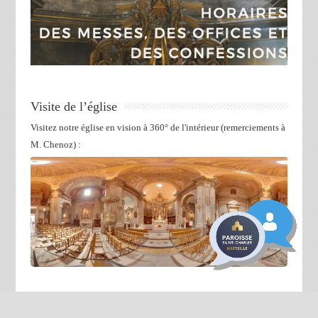
Visite de l’église
Visitez notre église en vision à 360° de l'intérieur (remerciements à
M. Chenoz) :
Diocèse de Marseille
-
Missionnaires de la Miséricorde Divine
-
Contacter la
Paroisse
-
Mentions légales