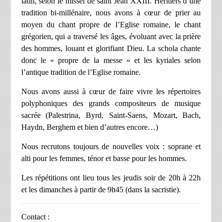
latin, selon le missel de saint Jean XXIII. Héritiers d’une
tradition bi-millénaire, nous avons à cœur de prier au
moyen du chant propre de l’Eglise romaine, le chant
grégorien, qui a traversé les âges, évoluant avec la prière
des hommes, louant et glorifiant Dieu. La schola chante
donc le « propre de la messe » et les kyriales selon
l’antique tradition de l’Eglise romaine.
N
ous avons aussi à cœur de faire vivre les répertoires
polyphoniques des grands compositeurs de musique
sacrée (Palestrina, Byrd, Saint-Saens, Mozart, Bach,
Haydn, Berghem et bien d’autres encore…)
N
ous recrutons toujours de nouvelles voix : soprane et
alti pour les femmes, ténor et basse pour les hommes.
L
es répétitions ont lieu tous les jeudis soir de 20h à 22h
et les dimanches à partir de 9h45 (dans la sacristie).
C
ontact :