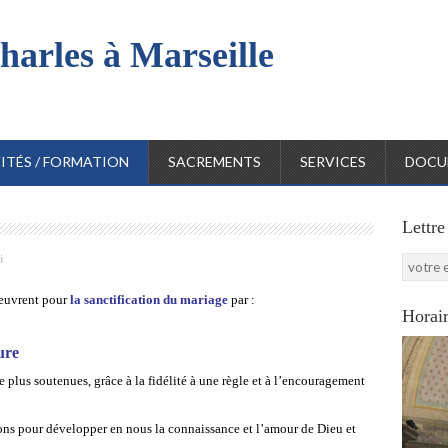
harles à Marseille
l
ITÉS / FORMATION
SACREMENTS
SERVICES
DOCU
Lettre
i
oeuvrent pour
la sanctification du mariage
par :
Horair
ure
e plus soutenues, grâce à la fidélité à une règle et à l’encouragement
tions pour développer en nous la connaissance et l’amour de Dieu et