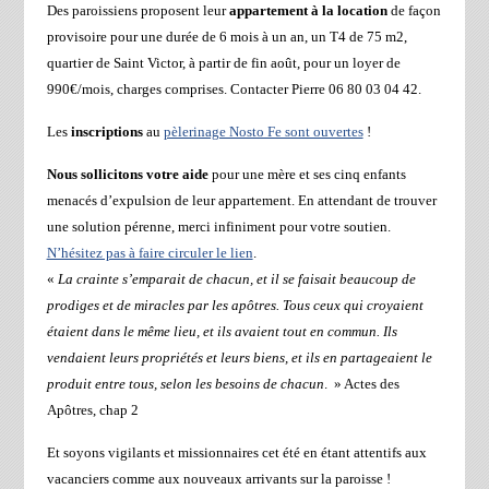
Des paroissiens proposent leur
appartement à la location
de façon
provisoire pour une durée de 6 mois à un an, un T4 de 75 m2,
quartier de Saint Victor, à partir de fin août, pour un loyer de
990€/mois, charges comprises. Contacter Pierre 06 80 03 04 42.
Les
inscriptions
au
pèlerinage Nosto Fe sont ouvertes
!
Nous sollicitons votre aide
pour une mère et ses cinq enfants
menacés d’expulsion de leur appartement. En attendant de trouver
une solution pérenne, merci infiniment pour votre soutien.
N’hésitez pas à faire circuler le lien
.
«
La crainte s’emparait de chacun, et il se faisait beaucoup de
prodiges et de miracles par les apôtres. Tous ceux qui croyaient
étaient dans le même lieu, et ils avaient tout en commun. Ils
vendaient leurs propriétés et leurs biens, et ils en partageaient le
produit entre tous, selon les besoins de chacun
. » Actes des
Apôtres, chap 2
Et soyons vigilants et missionnaires cet été en étant attentifs aux
vacanciers comme aux nouveaux arrivants sur la paroisse !