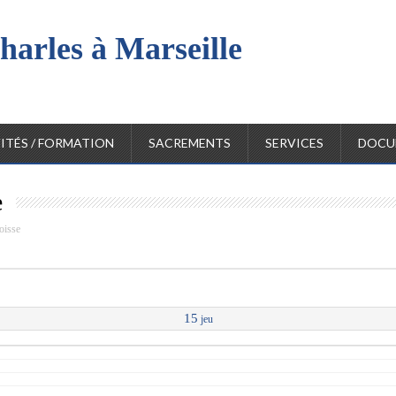
harles à Marseille
l
ITÉS / FORMATION
SACREMENTS
SERVICES
DOCU
e
oisse
15
jeu