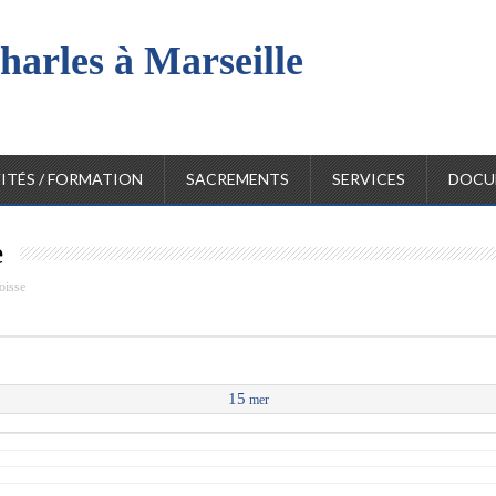
harles à Marseille
l
ITÉS / FORMATION
SACREMENTS
SERVICES
DOCU
e
oisse
15
mer