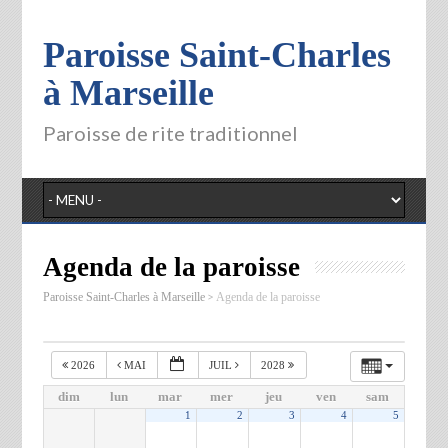
Paroisse Saint-Charles
à Marseille
Paroisse de rite traditionnel
Agenda de la paroisse
>
Paroisse Saint-Charles à Marseille
Agenda de la paroisse
2026
MAI
JUIL
2028
dim
lun
mar
mer
jeu
ven
sam
1
2
3
4
5