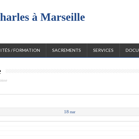
harles à Marseille
l
ITÉS / FORMATION
SACREMENTS
SERVICES
DOCU
e
oisse
18
mar